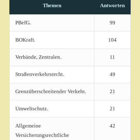
Themen
Antworten
PBefG.
99
BOKraft.
104
Verbände, Zentralen.
11
Straßenverkehrsrecht.
49
Grenzüberschreitender Verkehr.
21
Umweltschutz.
21
Allgemeine
42
Versicherungsrechtliche